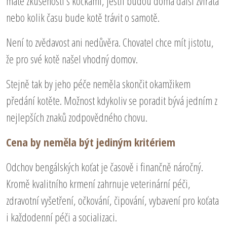
máte zkušenosti s kočkami, jestli budou doma další zvířata
nebo kolik času bude kotě trávit o samotě.
Není to zvědavost ani nedůvěra. Chovatel chce mít jistotu,
že pro své kotě našel vhodný domov.
Stejně tak by jeho péče neměla skončit okamžikem
předání kotěte. Možnost kdykoliv se poradit bývá jedním z
nejlepších znaků zodpovědného chovu.
Cena by neměla být jediným kritériem
Odchov bengálských koťat je časově i finančně náročný.
Kromě kvalitního krmení zahrnuje veterinární péči,
zdravotní vyšetření, očkování, čipování, vybavení pro koťata
i každodenní péči a socializaci.