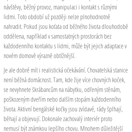
návštěvy, běžný provoz, manipulaci i kontakt s různými
lidmi. Toto období už později nelze plnohodnotně
nahradit. Pokud jsou koťata od běžného života dlouhodobě
oddělena, například v samostatných prostorách bez
každodenního kontaktu s lidmi, může být jejich adaptace v
novém domově výrazně obtížnější.
Je ale dobré mít i realistická očekávání. Chovatelská stanice
není běžná domácnost. Tam, kde žije více chovných koček,
se nevyhnete škrábancům na nábytku, odřeným stěnám,
poškozeným dveřím nebo dalším stopám každodenního
života. Aktivní bengálské kočky jsou zvídavé, rády šplhají,
běhají a objevují. Dokonale zachovalý interiér proto
nemusí být známkou lepšího chovu. Mnohem důležitější